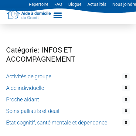
Aller
Répertoire
FAQ
Blogue
Actualités
Nous joindre
au
contenu
Catégorie: INFOS ET
ACCOMPAGNEMENT
Activités de groupe
0
Aide individuelle
0
Proche aidant
0
Soins palliatifs et deuil
0
État cognitif, santé mentale et dépendance
0