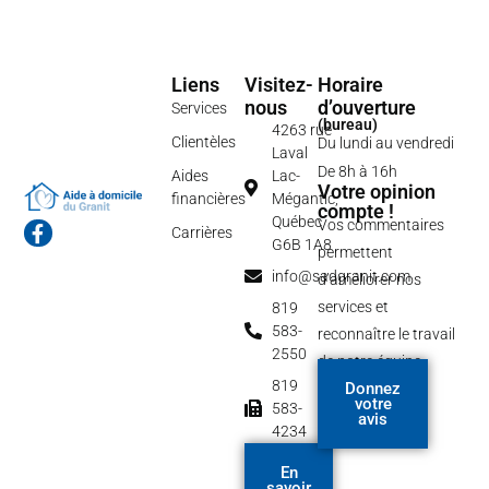
Liens
Visitez-
Horaire
nous
d’ouverture
Services
(bureau)
4263 rue
Clientèles
Du lundi au vendredi
Laval
De 8h à 16h
Aides
Lac-
Votre opinion
financières
Mégantic,
compte !
Québec
Vos commentaires
F
Carrières
G6B 1A8
a
permettent
c
info@sadgranit.com
d’améliorer nos
e
b
services et
819
o
583-
reconnaître le travail
o
2550
de notre équipe.
k
-
819
Donnez
f
votre
583-
avis
4234
En
savoir