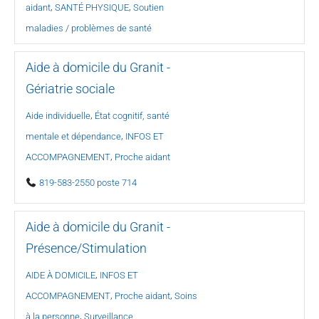
,
,
aidant
SANTÉ PHYSIQUE
Soutien
maladies / problèmes de santé
Aide à domicile du Granit -
Gériatrie sociale
,
Aide individuelle
État cognitif, santé
,
mentale et dépendance
INFOS ET
,
ACCOMPAGNEMENT
Proche aidant
819-583-2550 poste 714
Aide à domicile du Granit -
Présence/Stimulation
,
AIDE À DOMICILE
INFOS ET
,
,
ACCOMPAGNEMENT
Proche aidant
Soins
,
à la personne
Surveillance