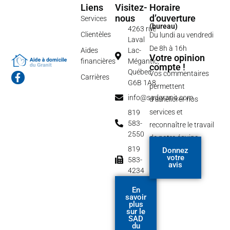
Liens
Visitez-
Horaire
nous
d’ouverture
Services
(bureau)
4263 rue
Clientèles
Du lundi au vendredi
Laval
De 8h à 16h
Aides
Lac-
Votre opinion
financières
Mégantic,
compte !
Québec
Vos commentaires
F
Carrières
G6B 1A8
a
permettent
c
info@sadgranit.com
d’améliorer nos
e
b
services et
819
o
583-
reconnaître le travail
o
2550
de notre équipe.
k
-
819
Donnez
f
votre
583-
avis
4234
En
savoir
plus
sur le
SAD
du