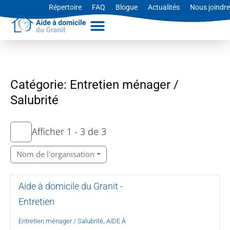
Aller
Répertoire
FAQ
Blogue
Actualités
Nous joindre
au
contenu
Catégorie: Entretien ménager /
Salubrité
Afficher 1 - 3 de 3
Nom de l'organisation
Aide à domicile du Granit -
Entretien
,
Entretien ménager / Salubrité
AIDE À