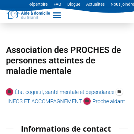
Aller
Répertoire
FAQ
Blogue
Actualités
Nous joindre
au
contenu
Association des PROCHES de
personnes atteintes de
maladie mentale
État cognitif, santé mentale et dépendance
INFOS ET ACCOMPAGNEMENT
Proche aidant
Informations de contact