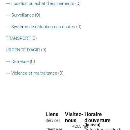
—
(0)
Location ou achat d'équipements
—
(0)
Surveillance
—
(0)
Système de détection des chutes
(0)
TRANSPORT
(0)
URGENCE D'AGIR
—
(0)
Détresse
—
(0)
Violence et maltraitance
Liens
Visitez-
Horaire
nous
d’ouverture
Services
(bureau)
4263 rue
Clientèles
Du lundi au vendredi