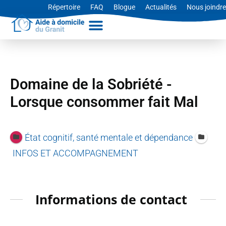
Aller
Répertoire
FAQ
Blogue
Actualités
Nous joindre
au
contenu
Domaine de la Sobriété -
Lorsque consommer fait Mal
État cognitif, santé mentale et dépendance
INFOS ET ACCOMPAGNEMENT
Informations de contact