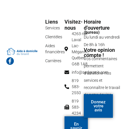
Liens
Visitez-
Horaire
nous
d’ouverture
Services
(bureau)
4263 rue
Clientèles
Du lundi au vendredi
Laval
De 8h à 16h
Aides
Lac-
Votre opinion
financières
Mégantic,
compte !
Québec
Vos commentaires
F
Carrières
G6B 1A8
a
permettent
c
info@sadgranit.com
d’améliorer nos
e
b
services et
819
o
583-
reconnaître le travail
o
2550
de notre équipe.
k
-
819
Donnez
f
votre
583-
avis
4234
En
savoir