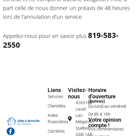
part celle de nous donner un préavis de 48 heures
lors de l’annulation d’un service.
819-583-
Appelez-nous pour en savoir plus
2550
Liens
Visitez-
Horaire
nous
d’ouverture
Services
(bureau)
4263 rue
Clientèles
Du lundi au vendredi
Laval
De 8h à 16h
Aides
Lac-
Votre opinion
financières
Mégantic,
compte !
Québec
Vos commentaires
F
Carrières
G6B 1A8
a