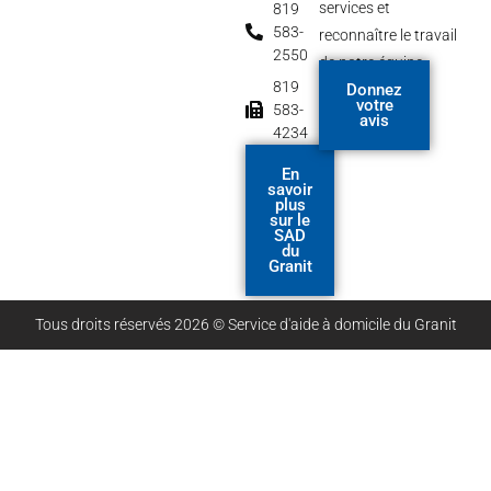
b
services et
819
o
583-
reconnaître le travail
o
2550
de notre équipe.
k
-
819
Donnez
f
votre
583-
avis
4234
En
savoir
plus
sur le
SAD
du
Granit
Tous droits réservés 2026 © Service d'aide à domicile du Granit