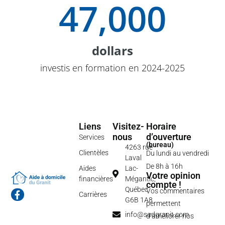
47,000
dollars
investis en formation en 2024-2025
Liens
Visitez-
Horaire
nous
d’ouverture
Services
(bureau)
4263 rue
Clientèles
Du lundi au vendredi
Laval
De 8h à 16h
Aides
Lac-
Votre opinion
financières
Mégantic,
compte !
Québec
Vos commentaires
F
Carrières
G6B 1A8
a
permettent
c
info@sadgranit.com
d’améliorer nos
e