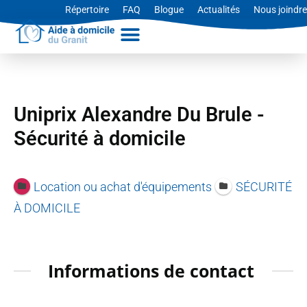
Aller
Répertoire
FAQ
Blogue
Actualités
Nous joindre
au
contenu
Uniprix Alexandre Du Brule -
Sécurité à domicile
Location ou achat d'équipements
SÉCURITÉ
À DOMICILE
Informations de contact