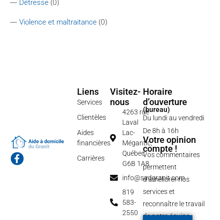
—
(0)
Détresse
—
(0)
Violence et maltraitance
Liens
Visitez-
Horaire
nous
d’ouverture
Services
(bureau)
4263 rue
Clientèles
Du lundi au vendredi
Laval
De 8h à 16h
Aides
Lac-
Votre opinion
financières
Mégantic,
compte !
Québec
Vos commentaires
F
Carrières
G6B 1A8
a
permettent
c
info@sadgranit.com
d’améliorer nos
e
b
services et
819
o
583-
reconnaître le travail
o
2550
de notre équipe.
k