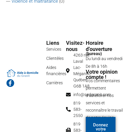
—
(0)
Violence et maltraitance
Liens
Visitez-
Horaire
nous
d’ouverture
Services
(bureau)
4263 rue
Clientèles
Du lundi au vendredi
Laval
De 8h à 16h
Aides
Lac-
Votre opinion
financières
Mégantic,
compte !
Québec
Vos commentaires
F
Carrières
G6B 1A8
a
permettent
c
info@sadgranit.com
d’améliorer nos
e
b
services et
819
o
583-
reconnaître le travail
o
2550
de notre équipe.
k
-
819
Donnez
f
votre
583-