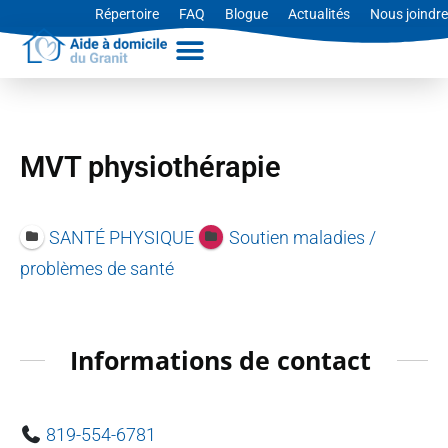
Aller
Répertoire
FAQ
Blogue
Actualités
Nous joindre
au
contenu
MVT physiothérapie
SANTÉ PHYSIQUE
Soutien maladies /
problèmes de santé
Informations de contact
819-554-6781