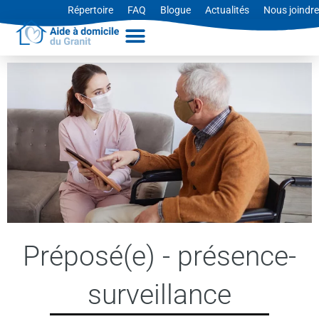
Aller
Répertoire
FAQ
Blogue
Actualités
Nous joindre
au
contenu
Préposé(e) - présence-
surveillance